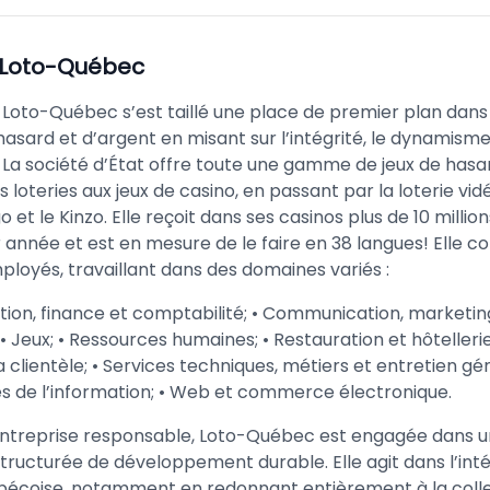
Loto-Québec
 Loto-Québec s’est taillé une place de premier plan dans l
hasard et d’argent en misant sur l’intégrité, le dynamisme
. La société d’État offre toute une gamme de jeux de hasa
s loteries aux jeux de casino, en passant par la loterie vidé
go et le Kinzo. Elle reçoit dans ses casinos plus de 10 millio
r année et est en mesure de le faire en 38 langues! Elle 
loyés, travaillant dans des domaines variés :
ation, finance et comptabilité; • Communication, marketin
• Jeux; • Ressources humaines; • Restauration et hôtellerie;
la clientèle; • Services techniques, métiers et entretien gén
s de l’information; • Web et commerce électronique.
entreprise responsable, Loto-Québec est engagée dans 
ructurée de développement durable. Elle agit dans l’inté
bécoise, notamment en redonnant entièrement à la collec