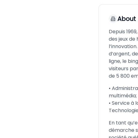
About
Depuis 1969,
des jeux de 
l’innovation
d’argent, de
ligne, le bin
visiteurs pa
de 5 800 emp
• Administr
multimédia; 
• Service à 
Technologie
En tant qu’
démarche st
société qué