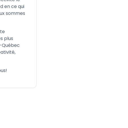
rd en ce qui
t aux sommes
ite
s plus
to-Québec
tivité,
ous!