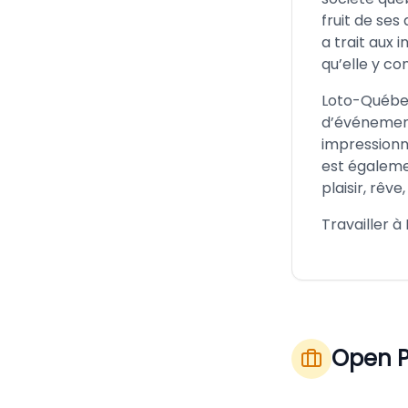
fruit de ses 
a trait aux 
qu’elle y co
Loto-Québec
d’événement
impressionn
est égaleme
plaisir, rêv
Travailler à
Open P