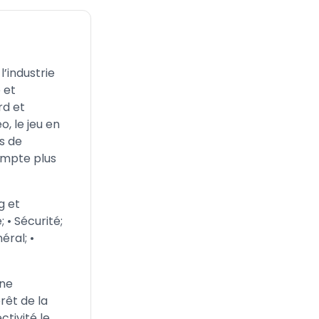
’industrie
 et
rd et
o, le jeu en
ns de
compte plus
g et
 • Sécurité;
éral; •
une
rêt de la
tivité le