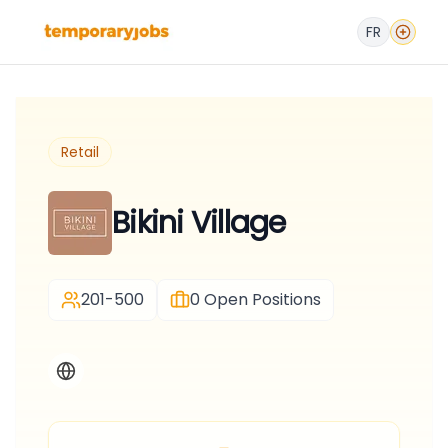
FR
Retail
Bikini Village
201-500
0
Open Positions